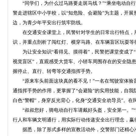
“同学们，为什么过马路要走斑马线？”“乘坐电动自行
警走进辖区中小学校，以“知危险、会避险”为主题，开
边，为青少年平安出行筑牢防线。
在交通安全课堂上，民警针对学生的日常出行特点，用
识，并重点剖析了闯红灯、横穿马路、在车辆盲区玩耍等
为让安全知识“看得见、摸得着”，民警把课堂变成了“
视觉盲区”，直观感受大货车、小轿车周围存在的安全隐
握停止、直行、转弯等交通指挥手势。
“原来车头前面这块真的看不见！”一名在驾驶室体验盲
通指挥手势的作用，更掌握了“会避险”的实用技能，自
白色“警帽”，身穿反光背心，化身“交通安全劝导员”。
“叔叔您好，骑电动自行车请戴好头盔，安全第一。”“
行人和车辆文明通行，用实际行动传递安全出行理念，赢
据悉，除了形式多样的宣教活动外，交警部门还精心准