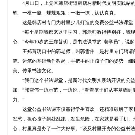
4月11日，上党区韩店街道韩店村新时代文明实践站的
笔。一横一竖，规规矩矩；一撇一捺，认认真真。
这是韩店村专门为村里少儿打造的免费公益书法课堂，
“每个星期我都来这里学习，郭老师教得特别好，我现
心。”今年10岁的王郑苜玥，是书法课堂的“老学员”，说
王郑苜玥口中的郭老师，叫郭雪伟，是村里专门聘请的
笔、运笔的基础动作教起，手把手纠正孩子们的姿势，细
美、传承书法文化。
“我们这个书法课堂，是新时代文明实践站开设的公益
加。”郭雪伟一边示范，一边说，“看着孩子们从零基础
力。”
这堂公益书法课不仅赢得学生喜欢，还精准破解了家长周
发愁，担心孩子到处乱跑，发生危险，在家就是看手机。
心，村里真是办了一件大好事。”谈及村里开办的公益书