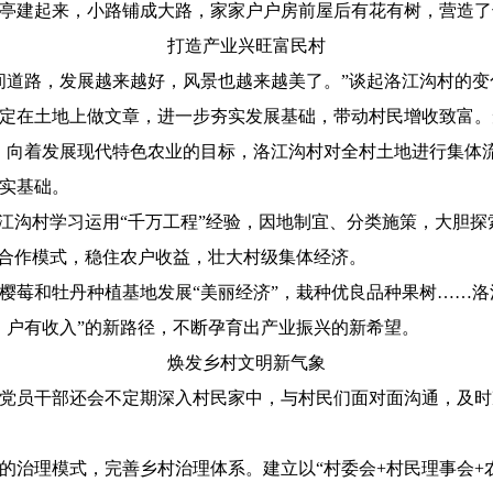
建起来，小路铺成大路，家家户户房前屋后有花有树，营造了
打造产业兴旺富民村
道路，发展越来越好，风景也越来越美了。”谈起洛江沟村的变
定在土地上做文章，进一步夯实发展基础，带动村民增收致富。短短
年，向着发展现代特色农业的目标，洛江沟村对全村土地进行集体
实基础。
沟村学习运用“千万工程”经验，因地制宜、分类施策，大胆探
业合作模式，稳住农户收益，壮大村级集体经济。
莓和牡丹种植基地发展“美丽经济”，栽种优良品种果树……洛
、户有收入”的新路径，不断孕育出产业振兴的新希望。
焕发乡村文明新气象
员干部还会不定期深入村民家中，与村民们面对面沟通，及时
理模式，完善乡村治理体系。建立以“村委会+村民理事会+农