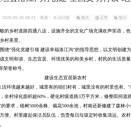
2025-05-26 08:21
来源： 长治日报
放大
正常
缩小
的乡村道路四通八达，设施齐全的文化广场充满欢声笑语，色
乡村美景。
“强化党建引领 建设幸福洛江沟”的指导思想，以文明创建
成文明和谐、生态宜居、环境优美的和美乡村，村民的生活质量
”等荣誉称号。
建设生态宜居新农村
活环境越来越好，城里有的咱们村有，城里没有的村里也有。”
村绿化面积超60%，硬化村级道路3万平方米，修整田间道路
”的要求，植树5000余株、栽花500余池，村南还新修建了森
便。村里建起保洁员队伍，负责每日垃圾定时收集清运。农村
。