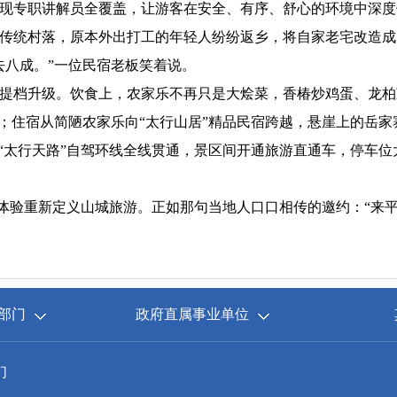
现专职讲解员全覆盖，让游客在安全、有序、舒心的环境中深度
统村落，原本外出打工的年轻人纷纷返乡，将自家老宅改造成
去八成。”一位民宿老板笑着说。
档升级。饮食上，农家乐不再只是大烩菜，香椿炒鸡蛋、龙柏芽
”；住宿从简陋农家乐向“太行山居”精品民宿跨越，悬崖上的岳
“太行天路”自驾环线全线贯通，景区间开通旅游直通车，停车位
体验重新定义山城旅游。正如那句当地人口口相传的邀约：“来平
部门
政府直属事业单位
们