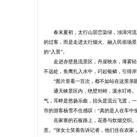
春末夏初，太行山层峦染绿，浊漳河流水
的过客，而是走进太行烟火、融入民俗场景
的“入景”。
走进赤壁悬流景区，丹崖映水，薄雾轻绕
不远处，鱼鹰扎入水中，叼起银鳞，引得岸
“图片里看一百次，都不如站在这里亲眼一
通天峡景区内，绝壁对峙，溪水叮咚。即
气，耳畔是悠扬乐曲，抬头是流云飞渡，一
市的游客杨雪不住感叹：“真的是人在车中
岳家寨的石板路上，花香与炊烟交织。来
意。”张女士笑着告诉记者，他们住在农家