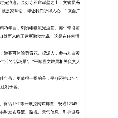
时光痕迹。金灯寺石窟崖壁之上，文管员冯
就是家常话，却让我们听得入心。” 来自广
精巧华丽，刺绣帷幔流光溢彩。犍牛牵引前
北自驾而来的王建军激动地说，这是在任何博
；游客可体验剪窗花、捏泥人，参与九曲黄
生活的‘活场景’。”平顺县文旅局相关负责人
年俗。更值得一提的是，平顺还推出“七
正让利于客。
品卫生等开展拉网式排查，畅通12345
实时发布客流、路况、天气信息，引导游客