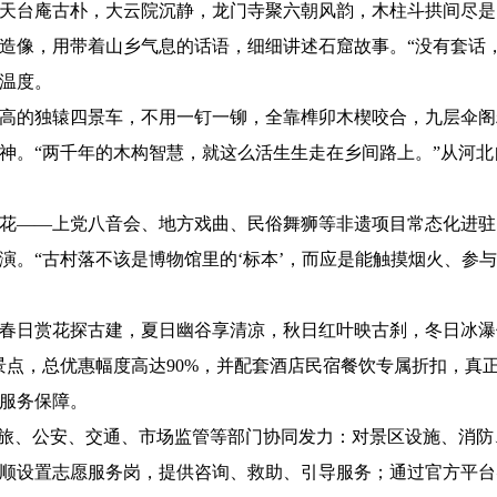
台庵古朴，大云院沉静，龙门寺聚六朝风韵，木柱斗拱间尽是
刻造像，用带着山乡气息的话语，细细讲述石窟故事。“没有套话，
温度。
的独辕四景车，不用一钉一铆，全靠榫卯木楔咬合，九层伞阁
神。“两千年的木构智慧，就这么活生生走在乡间路上。”从河
——上党八音会、地方戏曲、民俗舞狮等非遗项目常态化进驻
。“古村落不该是博物馆里的‘标本’，而应是能触摸烟火、参与
日赏花探古建，夏日幽谷享清凉，秋日红叶映古刹，冬日冰瀑伴
景点，总优惠幅度高达90%，并配套酒店民宿餐饮专属折扣，真
服务保障。
、公安、交通、市场监管等部门协同发力：对景区设施、消防、食
顺设置志愿服务岗，提供咨询、救助、引导服务；通过官方平台