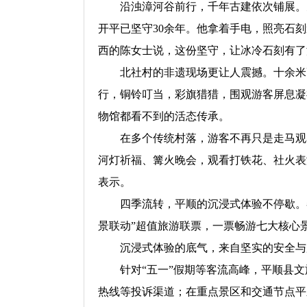
沿浊漳河谷前行，千年古建依次铺展。天
开平已坚守30余年。他拿着手电，照亮石
西的陈女士说，这份坚守，让冰冷石刻有了
北社村的非遗现场更让人震撼。十余米高
行，铜铃叮当，彩旗猎猎，围观游客屏息凝
物馆都看不到的活态传承。
在多个传统村落，游客不再只是走马观花
河灯祈福、篝火晚会，观看打铁花、社火表演
表示。
四季流转，平顺的沉浸式体验不停歇。春
景联动”超值旅游联票，一票畅游七大核心
沉浸式体验的底气，来自坚实的安全与
针对“五一”假期等客流高峰，平顺县文旅
热线等投诉渠道；在重点景区和交通节点平