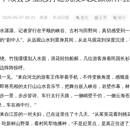
2026-05-07 08:21
来源： 长治日报
放大
正常
缩小
潺潺。记者穿行在平顺的峡谷、古村与田野间，真切感受到一
的“剧中人”。从远观山水到置身其间，从走马观花到深度沉浸，
。竹筏缓缓划入水面，浪花轻拍船舷，几位游客身着民国长衫
边阵阵惊呼。
见。”来自河北的游客王伟举着手机，不停变换角度，感慨道，
将亮相的太行山山水音乐节，把舞台嵌入峡谷，岩壁作幕，林
步一景，步步皆诗。车行太行天路，一侧峭壁千仞，一侧云海苍
坐，车在画中行。”
自江苏的一对夫妇，已在这里住了十几天。“从茱萸花看到桃
，吃新鲜山野菜，看村民犁地播种，“不是赶景点，是真正住进了