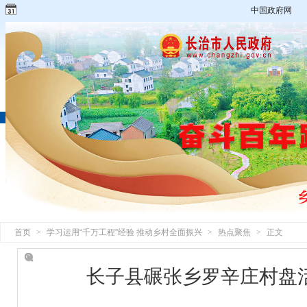
中国政府网
首页
>
学习运用“千万工程”经验 推动乡村全面振兴
>
热点聚焦
>
正文
长子县碾张乡罗辛庄村盘