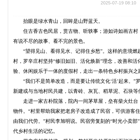
2025-07-19 08:10
抬眼是绿水青山，回眸是山野蓝天。
住古香古色民居，赏古物、听轶事；游如诗如画古村，
有说不尽的故事、看不完的景色。
“望得见山、看得见水、记得住乡愁”。这样的意境燃起
村，罗辛庄村坚持“修旧如旧、活化焕新”理念，改善和
验、休闲娱乐于一体的度假村，走出一条特色乡村振兴之
“我们不是简单改造，而是要让传统文化‘活’起来。”
新建或与当地村民共建，以青砖、灰瓦、稻草泥、石块等
走进一家古朴院落，院内一间茅草屋，垒有柴火灶台，
物件。“村里帮助我家把老房子改造成了民宿，可供游客
由我们代劳。”村民李旭明说。民宿旁复刻的“时光小卖部
代乡村生活的记忆。