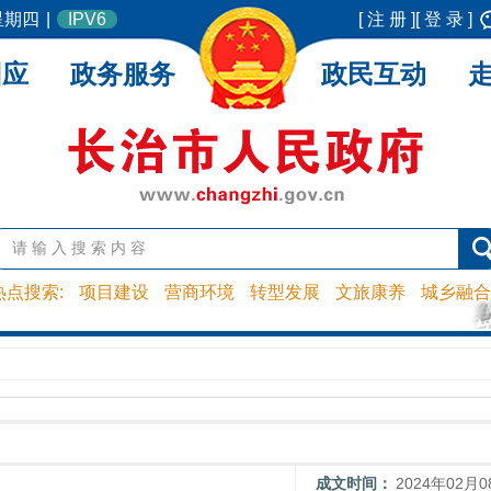
 星期四
|
IPV6
[ 注 册 ]
[ 登 录 ]
回应
政务服务
政民互动
热点搜索:
项目建设
营商环境
转型发展
文旅康养
城乡融合
成文时间：
2024年02月0