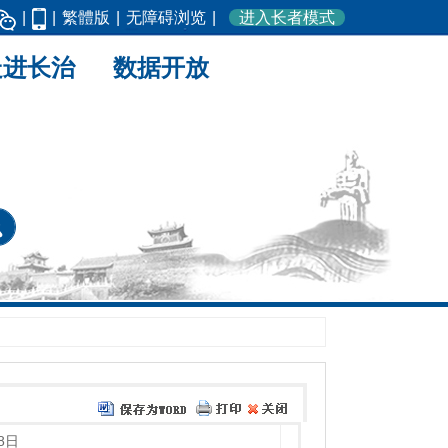
|
|
繁體版
|
无障碍浏览
|
进入长者模式
走进长治
数据开放
8日