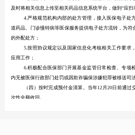
及时将相关信息上传至相关药品信息系统平台，做到“应扫
4.严格规范机构内部的处方管理，接入医保电子处
道药品、门诊慢特病等医保服务提供电子处方流转，为符
的外配处方；
5.按照协议规定以及国家信息化考核相关工作要求
应用工作；
6.积极配合医保部门开展基金监管日常检查、专项
内无被医保行政部门处罚或因欺诈骗保涉嫌犯罪被移送司
（四）按时完成预付金清算。当年
12月20日前通
次性全额收回。
三、预付金额核定
以定点医疗机构前三年参保患者基本医疗保险住院
符合全部申请条件的定点医疗机构进行预付，一般情况下