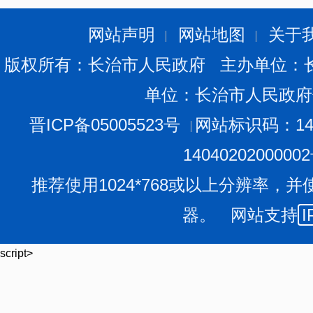
四、申请及拨付流程
预付金按年初核定预拨、年终清算的方式管理。具体
网站声明
网站地图
关于
（一）提出申请。
符合预付条件的定点医疗机构可
版权所有：长治市人民政府 主办单位：
办机构递交《长治市
定点医疗机构基本医疗保险
预
付金使
单位：长治市人民政府
材料可以附件形式附后。2026年医疗机构申请预付金的时间
（二）核定额度。
各级医保经办机构组织中心相关
晋ICP备05005523号
网站标识码：140
医疗机构预付金核定表》（详见附件
2）及文件规定审核
1404020200000
并报同级医保行政部门审核。符合条件的医疗机构，由市
推荐使用1024*768或以上分辨率，并
（三）预付金拨付。
原则上各级经办每年
3月31日
器。 网站支持
I
点医疗机构银行账户。
（四）年底清算。
每年
12月20日前通过交回支出
script>
回，并于当年12月25日前上缴社保基金财政专户。
五、其他要求
（一）各县区医保部门要高度重视，做好辖区内医