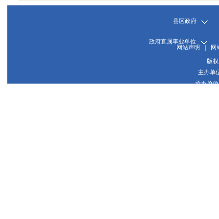
县区政府
政府直属事业单位
网站声明
|
网
版权
主办单
承办单位
晋
网站
晋公网
推荐使用1024*768或