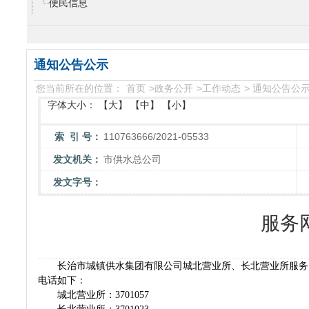
便民信息
通知公告公示
您当前所在的位置：
首页
>
政务公开
>
工作动态
>
通知公告公
字体大小：
【大】
【中】
【小】
索 引 号：
110763666/2021-05533
发文机关：
市供水总公司
发文字号：
服务
长治市城镇供水集团有限公司城北营业所、长北营业所服务网点于
电话如下：
城北营业所：3701057