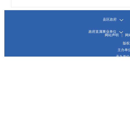
县区政府
政府直属事业单位
网站声明
|
网
版权
主办单
承办单位
晋
网站
晋公网
推荐使用1024*768或