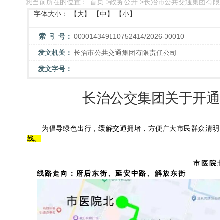
您当前所在的位置：
首页
>
政务公开
>
长治市公共交通集团有限
字体大小：
【大】
【中】
【小】
索 引 号：
000014349110752414/2026-00010
发文机关：
长治市公共交通集团有限责任公司
发文字号：
长治公交集团关于开通
为倡导绿色出行，缓解交通拥堵，方便广大市民群众清明
线。
市医院
线路走向：
府后东街、延安中路、解放东街