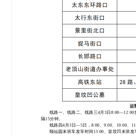
运
线路一、线路二、线路三
4
月
3
日
8:00
—
12:00
隔
15
分钟。
线路四
4
月
3
日—
5
日，
8
:
00
、
9:00
、
10:00
、
11
颐仙园末班车发车时间
13:
00
、皇坟凹末班发