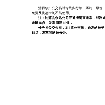
清明祭扫公交临时专线实行
单一票制
，票价
免费及优惠卡均不能使用。
注：沁源县永达公司开通清明直通车，线路
未班
18
点，发车间隔
1
小时。
长子县公交公司
，
311
路公交线，始发站长子
18
点，发车间隔
10
分钟。