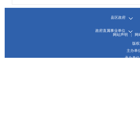
县区政府
政府直属事业单位
网站声明
|
网
版权
主办单
承办单位
晋
网站
晋公网
推荐使用1024*768或