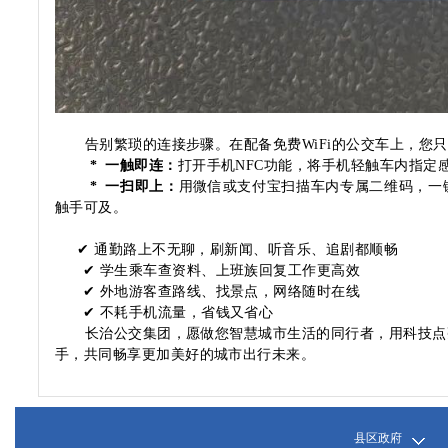
告别繁琐的连接步骤。在配备免费
WiFi
的公交车上，您只
*
一触即连：
打开手机
NFC功能
，
将手机轻触车内指定
*
一扫即上：
用微信或支付宝
扫描车内专属二维码，一
触手可及。
✔ 通勤路上不无聊，刷新闻、听音乐、追剧都顺畅
✔ 学生乘车查资料、上班族回复工作更高效
✔ 外地游客查路线、找景点，网络随时在线
✔ 不耗手机流量，省钱又省心
长治公交集团，愿做您智慧城市生活的同行者，用科技点亮
手，共同畅享更加美好的城市出行未来。
县区政府