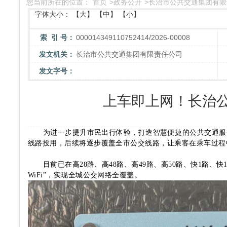
您当前所在的位置：
首页
>
政务公开
>
长治市公共交通集团有限
字体大小：
【大】
【中】
【小】
索 引 号：
000014349110752414/2026-00008
发文机关：
长治市公共交通集团有限责任公司
发文字号：
上车即上网！长治公交
为进一步提升市民出行体验，打造智慧便捷的公共交通服
线路投用，后续将逐步覆盖全市公交线路，让乘客在乘车过程
目前已在
高28路、高48路、高49路、高50路、快1路、快1
WiFi”，实现全城公交网络全覆盖。