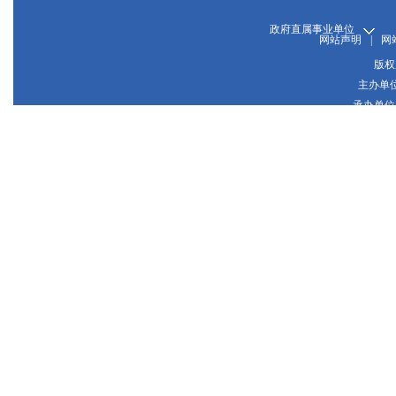
政府直属事业单位
网站声明
|
网
版权
主办单
承办单位
晋
网站
晋公网
推荐使用1024*768或