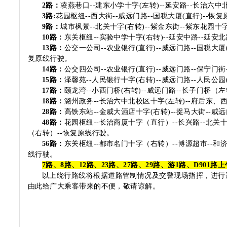
2路：
凌燕巷口--
建东小学十字(左转)--
延安路
--
长治六中北
3路:
花园枢纽
--
西大街
--
威远门路
--
国税大厦
(直行)
--
恢复
9路：
城市枫景
--
北关十字(右转)
--
紫金东街
--
紫东花园十字
10路：
东关枢纽
--
实验中学十字
(右转)--延安中路--
延安北
13路：
公交一公司
--农业银行
(直行)
--
威远门路
--
国税大厦
复原线行驶。
14路：
公交四公司
--
农业银行(直行)
--
威远门路
--
保宁门街
15路：
泽馨苑
--人民银行十字(右转)
--
威远门路
--
人民公园
17路：
颐龙湾
--小西门桥(右转)--威远门路--长子门桥（
18路：
潞州政务
--长治六中北校区十字
(左转)--府后东、
28路：
高铁东站--
金威大酒店十字
(右转)--捉马大街
--
威远
48路：
花园枢纽
--
长治商厦十字（直行）
--
长兴路
--
北关
（右转）--恢复原线行驶。
5
6路：
东关枢纽
--都市名门十字（右转）--博源超市--和
线行驶。
7路、
8路、12路、23路、27路、29路、游1路、D901
以上绕行路线将根据道路管制情况及交警现场指挥，进行
由此给广大乘客带来的不便，敬请谅解。