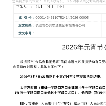
您当前所在的位置：
首页
>
政务公开
>
长治市公共交通集团有限
字体大小：
【大】
【中】
【小】
索 引 号：
000014349110752414/2026-00005
发文机关：
长治市公共交通集团有限责任公司
发文字号：
2026年元宵
根据我市
“
金马奔腾闹元宵
”民间非遗文艺展演活动有关
向需做临时调整，具体方案如下：
2
026年3月3日(农历正月十五)7时至文艺展演活动结束。
太行东西街（粮机十字路口东口至建东小学十字路口西口
（捉马十字路口南口至长运十字路口北口）、长兴路（军民小
1路：
市职高
--
人民银行十字
(右转)
--
威远门路--人民公园(直