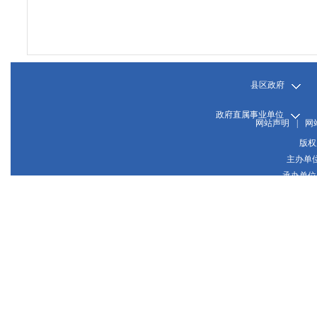
县区政府
政府直属事业单位
网站声明
|
网
版权
主办单
承办单位
晋
网站
晋公网
推荐使用1024*768或