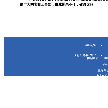
请广大乘客相互告知，由此带来不便，敬请谅解。
县区政府
政府直属事业单位
网站声明
|
网
版权
主办单
承办单位
晋
网站
晋公网
推荐使用1024*768或