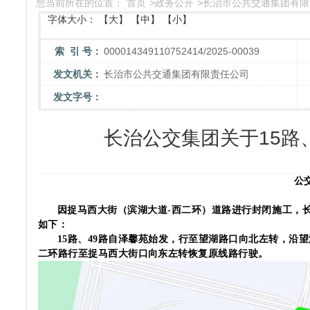
您当前所在的位置：
首页
>
政务公开
>
长治市公共交通集团有限
字体大小：
【大】
【中】
【小】
索 引 号：
000014349110752414/2025-00039
发文机关：
长治市公共交通集团有限责任公司
发文字号：
长治公交集团关于15路
公
因
捉马西大街（滨湖大道
-西二环）
道路
进行封闭施工
，
如下：
15路、
4
9路
自泽馨苑始发，行至望湖路口向北左转，沿望
二环路行至捉马西大街口向东左转恢复原线路行驶。