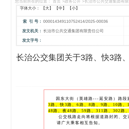
您当前所在的位置：
首页
>
政务公开
>
长治市公共交通集团有限
字体大小：
【大】
【中】
【小】
索 引 号：
000014349110752414/2025-00036
发文机关：
长治市公共交通集团有限责任公司
发文字号：
长治公交集团关于3路、快3路、
因
东大街（英雄路---延安路）路段
3路、快3路、6路、8路、9路、10路、1
48路、夜48路、59路、311路、302路
公交线路走向将根据道路封闭、交通
请广大乘客相互告知。