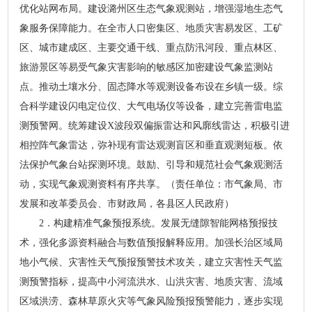
优化站网布局。建设潞州区生态气象观测站，增强湿地生态气
象服务保障能力。在全市人口密集区、地质灾害易发区、工矿
区、城市建成区、主要交通干线、重点防汛河段、重点林区、
旅游景区等易受气象灾害影响的敏感区加密建设气象监测站
点。推动土壤水分、固态降水等观测设备布设在乡镇一级。综
合科学建设闪电定位仪、大气电场仪等设备，建立完善雷电监
测预警网。统筹建设X波段双偏振雷达和风廓线雷达，积极引进
相控阵气象雷达，弥补现有雷达观测盲区和垂直观测短板。依
法保护气象台站探测环境。鼓励、引导和规范社会气象观测活
动，实现气象观测资料有序共享。（责任单位：市气象局、市
发展和改革委员会、市财政局，各县区人民政府）
2．构建精准气象预报系统。发展无缝隙智能网格预报技
术，强化多源资料融合与数值预报解释应用。加强长治区域局
地小气候、灾害性天气预报预警技术攻关，建立灾害性天气监
测预警指标，提高中小河流洪水、山洪灾害、地质灾害、流域
区域洪涝、森林草原火灾等气象风险预报预警能力，逐步实现