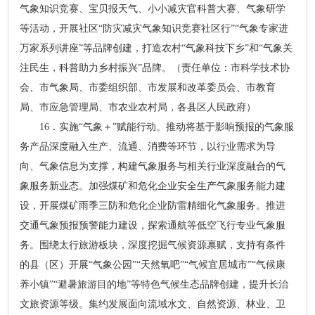
气象知识竞赛、宝贝报天气、小小减灾官科普大赛、气象研学
等活动，开展社区“防灾减灾气象知识竞赛社区行”“气象专家进
万家系列讲座”等品牌创建，打造农村“气象科技下乡”和“气象关
注民生，科普助力乡村振兴”品牌。（责任单位：市科学技术协
会、市气象局、市委组织部、市发展和改革委员会、市教育
局、市应急管理局、市农业农村局，各县区人民政府）
16．实施“气象＋”赋能行动。推动将基于影响预报的气象服
务产品深度融入生产、流通、消费等环节，以行业需求为导
向、气象信息为支撑，构建气象服务与相关行业深度融合的气
象服务新业态。加强煤矿和危化企业安全生产气象服务能力建
设，开展煤矿雨季三防和危化企业防雷精细化气象服务。推进
交通气象预报预警能力建设，探索通航等低空飞行专业气象服
务。围绕太行旅游板块，深度挖掘气候资源禀赋，支持有条件
的县（区）开展“气象公园”“天然氧吧”“气候宜居城市”“气候康
养小镇”“避暑旅游目的地”等特色气候生态品牌创建，提升长治
文旅资源等级。集约发展面向流域水文、自然资源、林业、卫