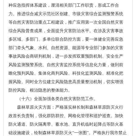
种应急指挥体系建设，厘清相关部门工作职责，形成工作合
力。推进综合减灾示范社区创建、市级灾害综合监测预警系统
等自然灾害防治重点工程建设，推广应用第一次全国自然灾害
综合风险普查成果，全面提升灾害防治水平。在涉及灾害事故
多区域、多部门、多单位联合防控方面，要一体健全完善应急
部门牵头气象、水利、自然资源、能源等专业部门参加的灾害
事故风险会商研判机制，进一步发挥双重预防机制、安全生产
风险监测预警系统、自然灾害监控系统等信息化力量，做到前
瞻化预判风险、集体化商判风险、科技化监测风险、精准化把
握风险。同时全方位建立风险隐患高质量整治机制，切实增强
防控风险、根治隐患的整体能力。
（十六）全面加强各类自然灾害防范工作。
森林草原火灾方面：严格落实林长制和森林草原防灭火行
政首长负责制，强化群防群控、网格化管理和巡护巡查。加快
防火通道、防火隔离带、蓄水池、直升机临时起降点等防火基
础设施建设，绘制森林草原防灭火“一张图”。严格执行我市禁止