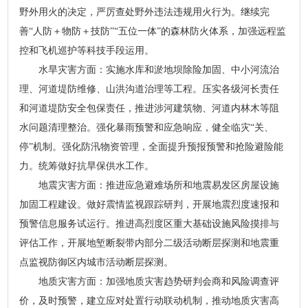
野外用火的决定，严厉查处野外违法违规用火行为。继续完
善“人防＋物防＋技防”“五位一体”的森林防火体系，加强远程监
控和飞机巡护等科技手段运用。
水旱灾害方面：实施水库和淤地坝除险加固、中小河流治
理、河道堤防维修、山洪沟道治理等工程。压实各级河长责任
和河道堤防安全包保责任，推进涉河建筑物、河道内林木等阻
水问题清理整治。强化暴雨预警和应急响应，健全临灾“关、
停”机制。强化防汛物资管理，全面提升预报预警和抢险避险能
力。统筹做好抗旱保供水工作。
地震灾害方面：推进应急避难场所和地震易发区房屋设施
加固工程建设。做好震情监视跟踪研判，开展地震烈度速报和
预警信息服务试运行。推进高烈度区重大基础设施风险摸排与
评估工作，开展地堑断裂带内部分二级活动断层探测和地震重
点监视防御区内城市活动断层探测。
地质灾害方面：加强地质灾害趋势研判会商和风险调查评
价，及时预警，建立应对处置行动联动机制，推动地质灾害高