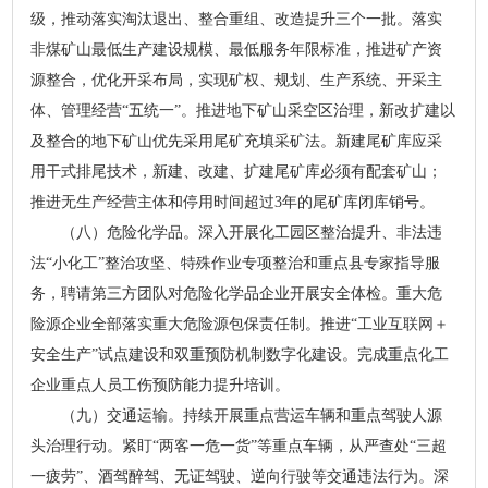
级，推动落实淘汰退出、整合重组、改造提升三个一批。落实
非煤矿山最低生产建设规模、最低服务年限标准，推进矿产资
源整合，优化开采布局，实现矿权、规划、生产系统、开采主
体、管理经营“五统一”。推进地下矿山采空区治理，新改扩建以
及整合的地下矿山优先采用尾矿充填采矿法。新建尾矿库应采
用干式排尾技术，新建、改建、扩建尾矿库必须有配套矿山；
推进无生产经营主体和停用时间超过3年的尾矿库闭库销号。
（八）危险化学品。深入开展化工园区整治提升、非法违
法“小化工”整治攻坚、特殊作业专项整治和重点县专家指导服
务，聘请第三方团队对危险化学品企业开展安全体检。重大危
险源企业全部落实重大危险源包保责任制。推进“工业互联网＋
安全生产”试点建设和双重预防机制数字化建设。完成重点化工
企业重点人员工伤预防能力提升培训。
（九）交通运输。持续开展重点营运车辆和重点驾驶人源
头治理行动。紧盯“两客一危一货”等重点车辆，从严查处“三超
一疲劳”、酒驾醉驾、无证驾驶、逆向行驶等交通违法行为。深