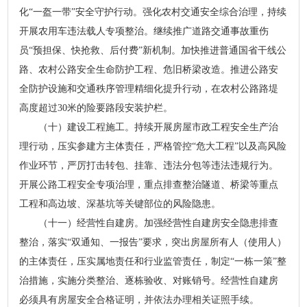
化“一盔一带”安全守护行动。强化农村交通安全综合治理，持续
开展农用车违法载人专项整治。继续推广道路交通事故重伤
员“预担保、快抢救、后付费”新机制。加快推进普通国省干线公
路、农村公路安全生命防护工程、危旧桥梁改造。推进公路安
全防护设施和交通秩序管理精细化提升行动，在农村公路路堤
高度超过30米的险要路段安装护栏。
（十）建设工程施工。持续开展房屋市政工程安全生产治
理行动，压实参建方主体责任，严格管控“危大工程”以及高风险
作业环节，严厉打击转包、挂靠、违法分包等违法违规行为。
开展公路工程安全专项治理，重点排查整治隧道、桥梁等重点
工程和高边坡、深基坑等关键部位的风险隐患。
（十一）经营性自建房。加强经营性自建房安全隐患排查
整治，落实“双通知、一报告”要求，突出房屋所有人（使用人）
的主体责任，压实属地责任和行业监管责任，制定“一栋一策”整
治措施，实施分类整治、逐栋验收、对账销号。经营性自建房
必须具有房屋安全合格证明，并依法办理相关证照手续。