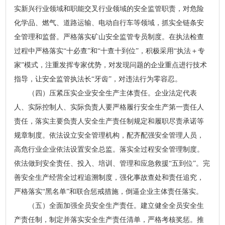
实新兴行业领域和职能交叉行业领域的安全监管职责，对危险
化学品、燃气、道路运输、电动自行车等领域，抓实全链条安
全管理和监督。严格落实矿山安全监管专员制度。在执法检查
过程中严格落实“十必查”和“十查十到位”，积极采用“执法＋专
家”模式，注重发挥专家优势，对发现问题的企业重点进行技术
指导，让安全监管执法长“牙齿”，对违法行为零容忍。
（四）压紧压实企业安全生产主体责任。企业法定代表
人、实际控制人、实际负责人要严格履行安全生产第一责任人
责任，
落实主要负责人安全生产责任制规定和履职尽责承诺等
规章制度
。依法设立安全管理机构，
配齐配强安全管理人员，
高危行业企业依法设置安全总监。落实全过程安全管理制度。
依法做到安全责任、投入、培训、管理和应急救援“五到位”。完
善安全生产经营全过程追溯制度，强化事故查处和责任追究，
严格落实“黑名单”和联合惩戒措施，倒逼企业主体责任落实。
（五）全面加强全员安全生产责任。
建立健全
全员
安全生
产责任
制
，制定并落实安全生产责任清单
，严格考核奖惩
。
推