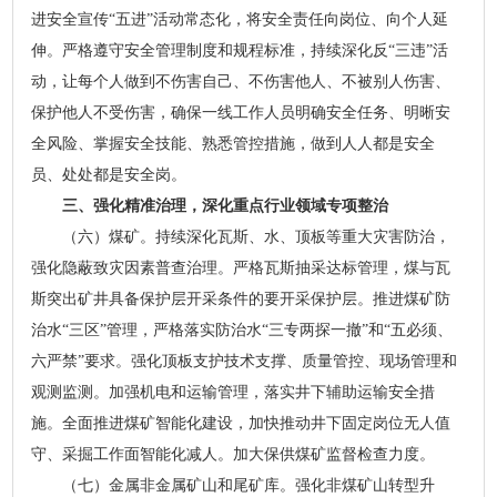
进安全宣传“五进”活动常态化，将安全责任向岗位、向个人延
伸。
严格遵守
安全管理制度和
规程
标准，
持续深化反“三违”活
动，
让每个人做到不伤害自己、不伤害他人、不被别人伤害、
保护他人不受伤害，确保一线工作人员明确安全任务、明晰安
全风险、掌握安全技能、熟悉管控措施，做到人人都是安全
员、处处都是安全岗。
三、强化精准治理，深化重点行业领域专项整治
（六）煤矿。持续深化瓦斯、水、顶板等重大灾害防治，
强化隐蔽致灾因素普查治理。严格瓦斯抽采达标管理，煤与瓦
斯突出矿井具备保护层开采条件的要开采保护层。推进煤矿防
治水“三区”管理，严格落实防治水“三专两探一撤”和“五必须、
六严禁”要求。强化顶板支护技术支撑、质量管控、现场管理和
观测监测。加强机电和运输管理，落实井下辅助运输安全措
施。全面推进煤矿智能化建设，加快推动井下固定岗位无人值
守、采掘工作面智能化减人。加大保供煤矿监督检查力度。
（七）金属非金属矿山和尾矿库。强化非煤矿山转型升