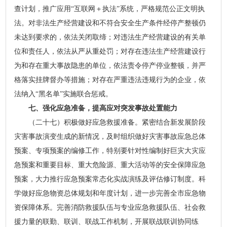
查计划，推广应用“互联网＋执法”系统，严格规范公正文明执
法。对非法生产经营建设和不符合安全生产条件经停产整顿仍
未达到要求的，依法关闭取缔；对违法生产经营建设的有关单
位和责任人，依法从严从重处罚；对存在违法生产经营建设行
为和存在重大事故隐患的单位，依法责令停产停业整顿，并严
格落实挂牌督办等措施；对存在严重违法违规行为的企业，依
法纳入“黑名单”实施联合惩戒。
七、强化应急准备，提高应对突发事故处置能力
（二十七）积极做好应急救援准备。紧密结合新发展阶段
灾害事故演变生成的新情况，及时组织做好灾害事故应急总体
预案、专项预案的编修工作，特别要针对性编制好巨灾大灾应
急预案和重要目标、重大危险源、重大活动等的安全保障应急
预案，大力推行应急预案常态化实战演练及评估修订制度。科
学做好应急物资总体规划和年度计划，进一步完善全市应急物
资保障体系。完善消防救援队伍与专业应急救援队伍、社会救
援力量的联勤、联训、联战工作机制，开展联战联训协同练