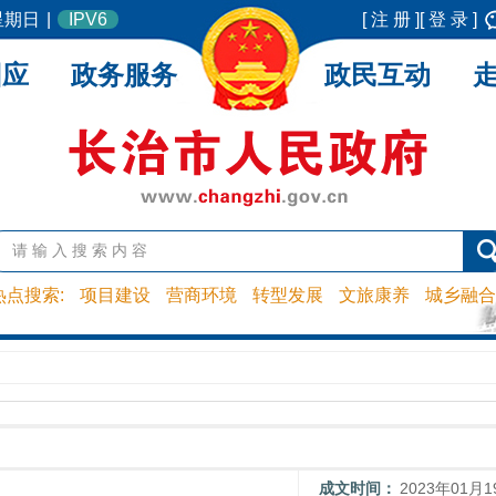
 星期日
|
IPV6
[ 注 册 ]
[ 登 录 ]
回应
政务服务
政民互动
热点搜索:
项目建设
营商环境
转型发展
文旅康养
城乡融合
成文时间：
2023年01月1