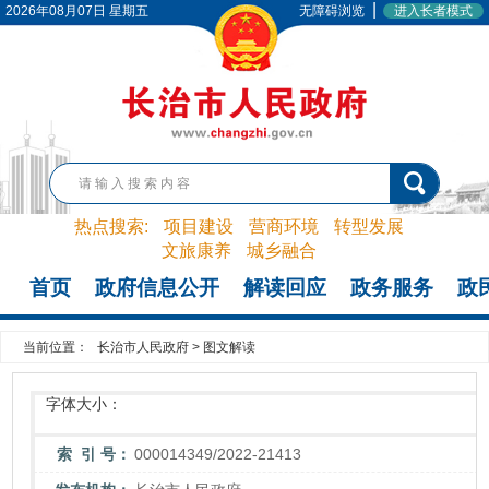
|
2026年08月07日 星期五
无障碍浏览
进入长者模式
热点搜索:
项目建设
营商环境
转型发展
文旅康养
城乡融合
首页
政府信息公开
解读回应
政务服务
政
当前位置：
长治市人民政府
>
图文解读
字体大小：
索 引 号：
000014349/2022-21413