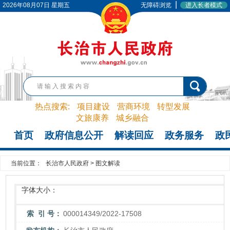
|
2026年08月07日 星期五
无障碍浏览
进入长者模式
热点搜索:
项目建设
营商环境
转型发展
文旅康养
城乡融合
首页
政府信息公开
解读回应
政务服务
政
当前位置：
长治市人民政府
>
图文解读
字体大小：
索 引 号：
000014349/2022-17508