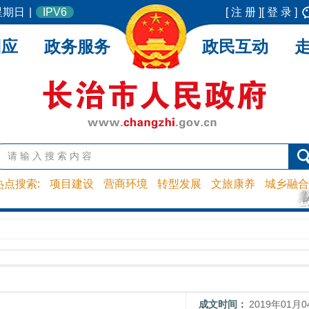
 星期日
|
IPV6
[ 注 册 ]
[ 登 录 ]
回应
政务服务
政民互动
热点搜索:
项目建设
营商环境
转型发展
文旅康养
城乡融合
成文时间：
2019年01月0