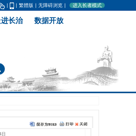
|
|
繁體版
|
无障碍浏览
|
进入长者模式
走进长治
数据开放
4日