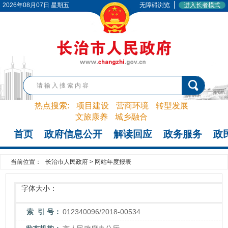
|
2026年08月07日 星期五
无障碍浏览
进入长者模式
热点搜索:
项目建设
营商环境
转型发展
文旅康养
城乡融合
首页
政府信息公开
解读回应
政务服务
政
当前位置：
长治市人民政府
>
网站年度报表
字体大小：
索 引 号：
012340096/2018-00534