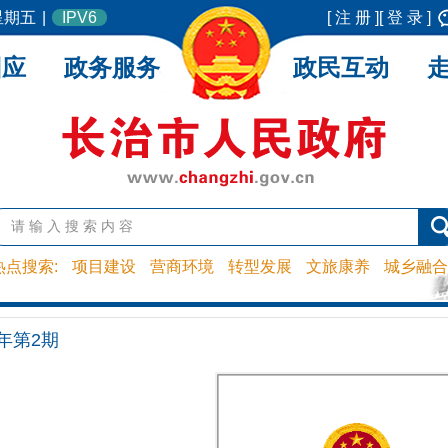
 星期五
|
IPV6
[ 注 册 ]
[ 登 录 ]
回应
政务服务
政民互动
热点搜索:
项目建设
营商环境
转型发展
文旅康养
城乡融合
0年第2期