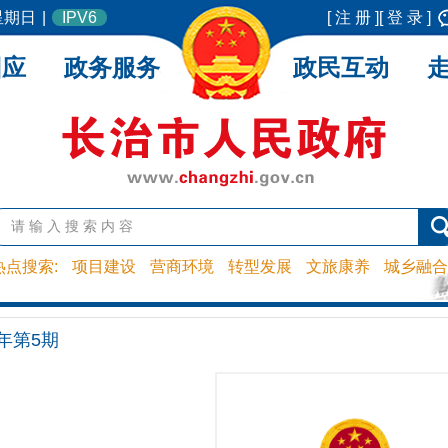
 星期日
|
IPV6
[ 注 册 ]
[ 登 录 ]
回应
政务服务
政民互动
热点搜索:
项目建设
营商环境
转型发展
文旅康养
城乡融合
1年第5期