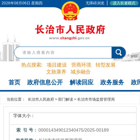
|
2026年08月06日 星期四
无障碍浏览
进入长者模式
热点搜索:
项目建设
营商环境
转型发展
文旅康养
城乡融合
首页
政府信息公开
解读回应
政务服务
政
当前位置：
长治市人民政府
>
部门解读
>
长治市市场监督管理局
字体大小：
索 引 号：
000014349012340475/2025-00189