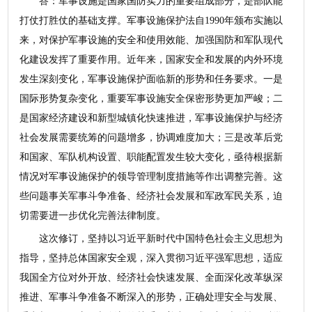
答：军事设施是国家国防实力的重要组成部分，是部队能
打仗打胜仗的基础支撑。军事设施保护法自1990年颁布实施以
来，对保护军事设施的安全和使用效能、加强国防和军队现代
化建设发挥了重要作用。近年来，国家安全和发展的内外环境
发生深刻变化，军事设施保护面临新的形势和任务要求。一是
国际形势复杂变化，重要军事设施安全保密形势更加严峻；二
是国家经济建设和新型城镇化快速推进，军事设施保护与经济
社会发展需要统筹的问题增多，协调难度加大；三是改革后党
和国家、军队机构设置、职能配置发生较大变化，亟待根据新
情况对军事设施保护的领导管理制度措施等作出调整完善。这
些问题事关军事斗争准备、经济社会发展和军政军民关系，迫
切需要进一步优化完善法律制度。
这次修订，坚持以习近平新时代中国特色社会主义思想为
指导，坚持总体国家安全观，深入贯彻习近平强军思想，适应
我国全方位对外开放、经济社会快速发展、全面深化改革纵深
推进、军事斗争准备不断深入的形势，正确处理安全与发展、