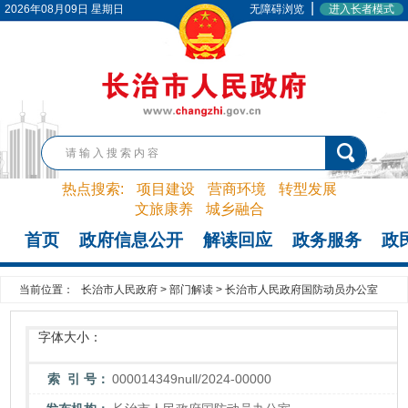
|
2026年08月09日 星期日
无障碍浏览
进入长者模式
热点搜索:
项目建设
营商环境
转型发展
文旅康养
城乡融合
首页
政府信息公开
解读回应
政务服务
政
当前位置：
长治市人民政府
>
部门解读
>
长治市人民政府国防动员办公室
字体大小：
索 引 号：
000014349null/2024-00000