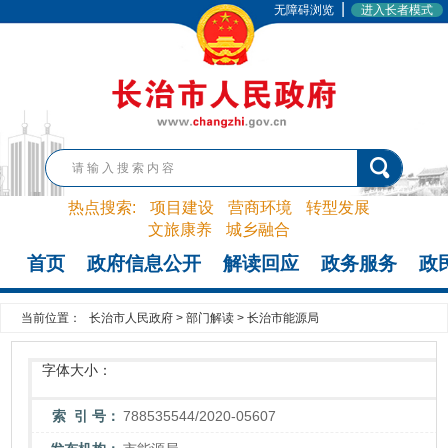
|
无障碍浏览
进入长者模式
热点搜索:
项目建设
营商环境
转型发展
文旅康养
城乡融合
首页
政府信息公开
解读回应
政务服务
政
当前位置：
长治市人民政府
>
部门解读
>
长治市能源局
字体大小：
索 引 号：
788535544/2020-05607