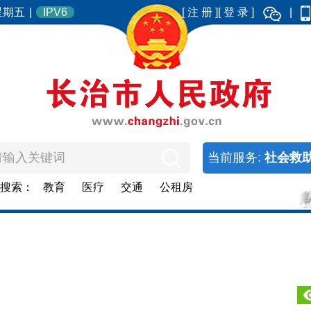
 星期五
|
IPV6
[ 注 册 ]
[ 登 录 ]
|
当前服务:
社会救
门搜索：
教育
医疗
交通
公租房
婚姻生育