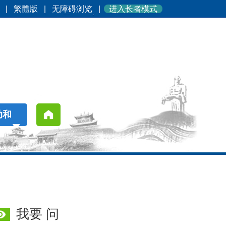
|
繁體版
|
无障碍浏览
|
进入长者模式
助和
我要 问