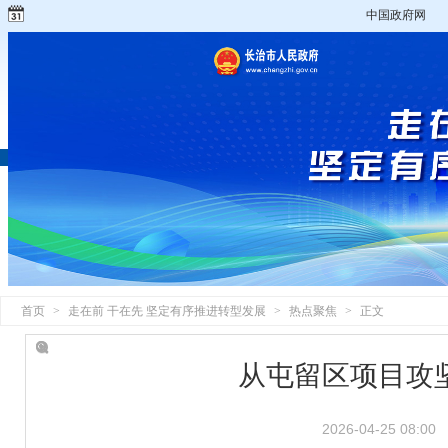
中国政府网
首页
>
走在前 干在先 坚定有序推进转型发展
>
热点聚焦
>
正文
从屯留区项目攻
2026-04-25 08:00