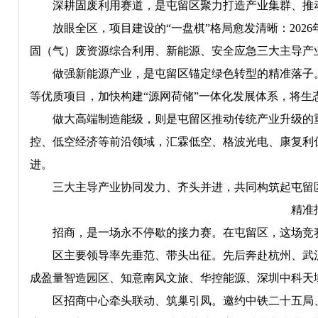
深耕固废利用赛道，是屯留区聚力打造产业集群、推动
放眼全区，项目建设的“一盘棋”格局愈发清晰：2026
固（气）废资源综合利用、新能源、安全应急三大主导产
做强新能源产业，是屯留区锚定绿色转型的精准落子。
等优质项目，加快构建“源网荷储”一体化发展体系，将生
做大高端制造能级，则是屯留区推动传统产业升级的重
控、低空经济等前沿领域，汇霖低空、格波光电、康复利
进。
三大主导产业协同发力、齐头并进，共同构筑起屯留
精准
招商，是一场永不停歇的接力赛。在屯留区，这场竞赛
区主要领导率先垂范、带头出征。先后奔赴杭州、武汉
成盈量智造园区、知意南风文旅、华控能源、深圳中科天
区招商中心牵头联动、筑巢引凤。邀约中铁二十五局、