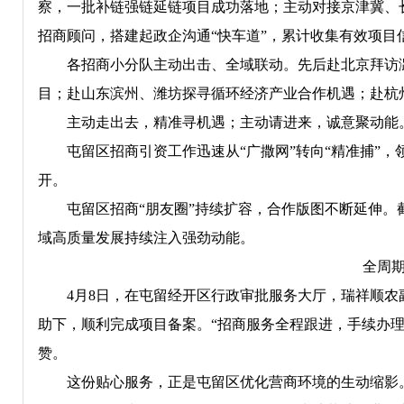
察，一批补链强链延链项目成功落地；主动对接京津冀、
招商顾问，搭建起政企沟通“快车道”，累计收集有效项目信
各招商小分队主动出击、全域联动。先后赴北京拜访潞
目；赴山东滨州、潍坊探寻循环经济产业合作机遇；赴杭
主动走出去，精准寻机遇；主动请进来，诚意聚动能
屯留区招商引资工作迅速从“广撒网”转向“精准捕”，
开。
屯留区招商“朋友圈”持续扩容，合作版图不断延伸。截至
域高质量发展持续注入强劲动能。
全周
4月8日，在屯留经开区行政审批服务大厅，瑞祥顺农
助下，顺利完成项目备案。“招商服务全程跟进，手续办
赞。
这份贴心服务，正是屯留区优化营商环境的生动缩影