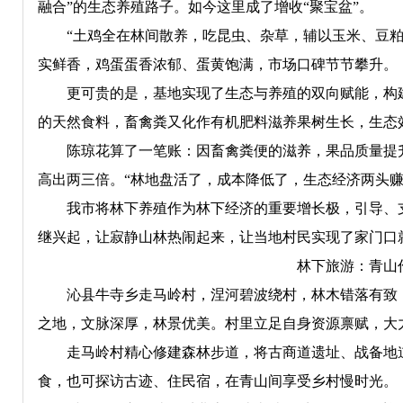
融合”的生态养殖路子。如今这里成了增收“聚宝盆”。
“土鸡全在林间散养，吃昆虫、杂草，辅以玉米、豆粕。
实鲜香，鸡蛋蛋香浓郁、蛋黄饱满，市场口碑节节攀升。
更可贵的是，基地实现了生态与养殖的双向赋能，构建起
的天然食料，畜禽粪又化作有机肥料滋养果树生长，生态
陈琼花算了一笔账：因畜禽粪便的滋养，果品质量提升
高出两三倍。“林地盘活了，成本降低了，生态经济两头赚
我市将林下养殖作为林下经济的重要增长极，引导、支
继兴起，让寂静山林热闹起来，让当地村民实现了家门口
林下旅游：青山
沁县牛寺乡走马岭村，涅河碧波绕村，林木错落有致，露
之地，文脉深厚，林景优美。村里立足自身资源禀赋，大
走马岭村精心修建森林步道，将古商道遗址、战备地道
食，也可探访古迹、住民宿，在青山间享受乡村