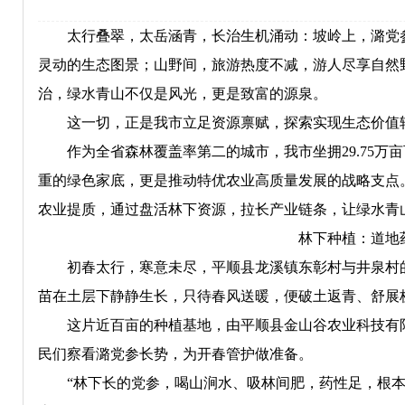
太行叠翠，太岳涵青，长治生机涌动：坡岭上，潞党参
灵动的生态图景；山野间，旅游热度不减，游人尽享自然
治，绿水青山不仅是风光，更是致富的源泉。
这一切，正是我市立足资源禀赋，探索实现生态价值
作为全省森林覆盖率第二的城市，我市坐拥29.75万亩
重的绿色家底，更是推动特优农业高质量发展的战略支点
农业提质，通过盘活林下资源，拉长产业链条，让绿水青
林下种植：道地
初春太行，寒意未尽，平顺县龙溪镇东彰村与井泉村的
苗在土层下静静生长，只待春风送暖，便破土返青、舒展
这片近百亩的种植基地，由平顺县金山谷农业科技有限
民们察看潞党参长势，为开春管护做准备。
“林下长的党参，喝山涧水、吸林间肥，药性足，根本不