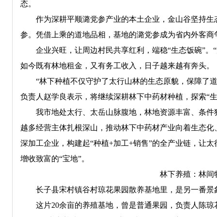
态。
作为深耕平顺潞党参产业的本土企业，金山谷坚持生态
参。凭借上乘的道地品相，基地的潞党参成为省内外客商
企业兴旺，让周边村民共享红利，端稳“生态饭碗”。“
如今既有林地租金，又有务工收入，日子越来越有奔头。
“林下种植不仅守护了太行山林的生态原貌，保障了道地
负责人赵学良表示，将继续深耕林下中药材种植，探索“生
我市地处太行、太岳山脉腹地，林地资源丰富、条件独
越多经营主体扎根深山，推动林下中药材产业向着生态化
深加工企业，构建起“种植+加工+销售”的全产业链，让太
增收致富的“宝地”。
林下养殖：林间
长子县宋村镇谷村琼花果园散养基地里，是另一番景象
这片20余亩的养殖基地，曾是普通果园，负责人陈琼花