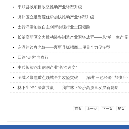
平顺县以项目攻坚推动产业转型升级
潞州区立足资源优势加快推动产业转型升级
太行润滑加速自主创新实现行业全国领跑
长治高新区全力推动装备制造产业聚链成群——从“单一生产”到
东湖岸边春光好——襄垣县抓招商上项目全力促转型
四路“尖兵”向春行
中兵长智跑出信创产业“长治速度”
潞城区聚焦重点领域全力攻坚突破——深耕“三色经济” 加快产
林下生“金” 绿富共赢——我市林下经济高质量发展新观察
首页
上一页
下一页
尾页