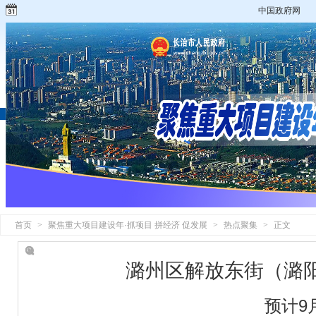
中国政府网
首页
>
聚焦重大项目建设年·抓项目 拼经济 促发展
>
热点聚集
>
正文
潞州区解放东街（潞
预计9