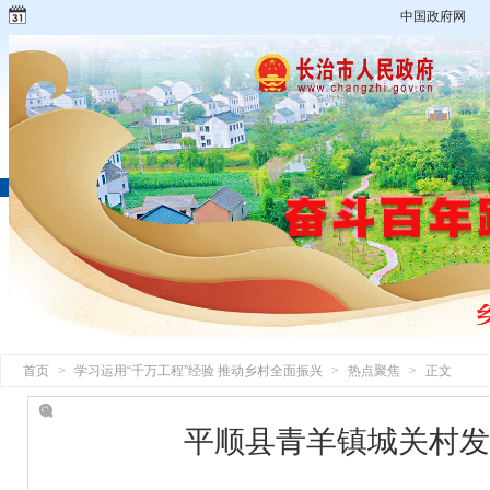
中国政府网
首页
>
学习运用“千万工程”经验 推动乡村全面振兴
>
热点聚焦
>
正文
平顺县青羊镇城关村发