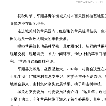
2025-08-25 08:11
初秋时节，平顺县青羊镇城关村70亩果园种植基地里的
喜悦弥漫在田间地头。
走进城关村的苹果园内，红彤彤的苹果挂满枝头，色泽
田间地头一派热火朝天的丰收景象。
嘎啦苹果较其他品种早熟、且脆甜多汁。新鲜的苹果刚
现场交易、现场装货，省去中间环节。“城关村的苹果口感
完。”苹果收购商白胜利说。
平顺县光照足、昼夜温差大。2018年，村委会决定在本
土地生‘金’！”城关村党总支书记、村委会主任石爱霞说
地整合起来，由村集体牵头发展苹果、桃子和杏树种植。
城关村支委委员、村委委员路勇介绍：“这几年，通过
下足了功夫，今年苹果树终于迎来了首个盛果期。其中，嘎