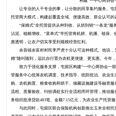
构建“一中心两协会
让专业的人干专业的事，让分散的田享集约服务。屯留
托管两大模式，构建起覆盖全域、便捷高效、群众认可的
“保姆式”全托管提供从种到收、从烘到销“一条龙”
沾泥、稳粮增收。“菜单式”半托管将机耕、机播、植保
惠透明，让农户切实享受到规模经营红利。
余吾镇余富村村民李严虎十分认可这种模式。他说，
姆”随叫随到，远比自行置办农机更便捷、更实惠。今年，
致力于强化服务支撑，屯留区构建“一中心两协会一
管服务中心统筹农机调度、技术指导、统防统治。农业生
购、农机购置、粮食收购和烘干、储藏设施建设等融资服
流程、质量验收、纠纷调处实行全流程闭环管理，推动服
务组织批准贷款483笔、金额7.15亿元，为农业生产托管服
与此同时，屯留区联合保险机构创新推出玉米全程托