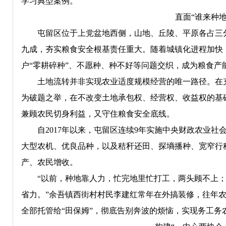
学习典型案例。
直面“谁来种
屯留区位于上党盆地西侧，山地、丘陵、平原各占三分之
九成，夯实粮食安全根基责任重大。随着城镇化进程加快
户“零耕碎种”、不愿种、种不好等问题交织，成为粮食产
土地流转并非实现农业适度规模经营的唯一路径。在
为破题之举，在不改变土地承包权、经营权、收益权的基
兼顾农民切身利益，又守住粮食安全底线。
自2017年以来，屯留区连续9年实施中央财政农业社
大型农机、优良品种，以及秸秆还田、探墒播种、宽窄行种
产、农民增收。
“以前，种地靠人力，忙完地里忙打工，两头顾不上
省力。”余吾镇西街村村民李建红常年在外搞装修，往年农
全部托管给“田保姆”，彻底告别奔波的烦恼，实现务工务