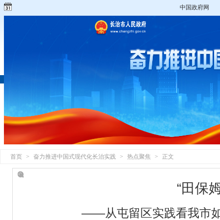
中国政府网
首页
>
奋力推进中国式现代化长治实践
>
热点聚焦
>
正文
“田保姆
——从屯留区实践看我市