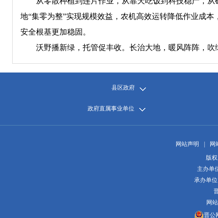
从零散种植到连片作业，从靠天吃饭到科技稳产，从破
地“集零为整”实现规模效益，农机高效运转降低作业成
安全根基更加稳固。
沃野播新绿，托管促丰收。长治大地，暖风阵阵，吹
县区政府
政府直属事业单位
网站声明
|
网
版权
主办单
承办单位
晋
网站
晋公网