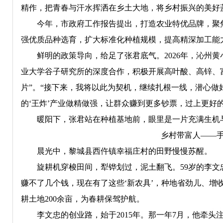
精作，把青春与汗水挥洒在乡土大地，将乡村振兴的美好
今年，市政府工作报告提出，打造农业特优品牌，聚焦沁
强优质品种选育，扩大标准化种植规模，提高精深加工能
鲜明的政策导向，给足了张君底气。2026年，沁州黄
业大学谷子研究所的深度合作，积极开展高叶酸、高锌、富
片”。“接下来，我将以此为契机，继续扎根一线，潜心
的‘王炸’产业做精做强，让群众赚到更多钞票，过上更好
暖阳下，张君站在种植基地前，眼里是一片充满生机
乡村带富人——手
晨光中，黎城县西仵镇幸福庄村的田野慢慢苏醒。
旋耕机穿梭田间，犁铧划过，泥土翻飞。59岁的李文忠
赚不了几个钱，现在有了这些‘新农具’，种地省劲儿、增
耕土地200余亩，为春耕保驾护航。
李文忠的创业路，始于2015年。那一年7月，他牵头注