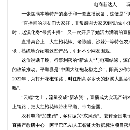
电商新达人——玩
一张摆满本地特产的桌子和一套直播设备，这便是平顺
“直播间的朋友们大家好，非常感谢大家来到‘助农小溪’直
时，赵溪化身“带货主播”，又一次开启了她活力满满的直
直播桌台上，大红袍花椒、老陈醋、沙棘汁等特色农产
谈，熟练地介绍着这些产品，引起不少网友围观。
这位说话干脆、行事利落的“新农人”与电商结缘，源自
的政策推动。平顺县是“中国大红袍花椒之乡”，阳高乡
2022年，为打开花椒销路，时任阳高乡乡长的赵溪大胆尝
喝”。
“云端”之上，流量变成“新农资”，直播成为实现产销对
上销路，把大红袍花椒带出平顺、带向全国。
农村电商“加速跑”，乡村振兴“东风劲”。获评全国电
直播产教研中心；阿里巴巴AI人工智能大数据标注项目