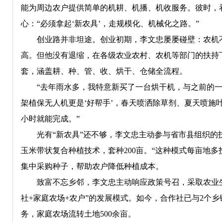
能为周边农户提供简单的机耕、机播、机收服务。彼时，
心：“必须拿起‘新农具’，走规模化、机械化之路。”
创业路并非坦途。创业初期，李文忠屡屡碰壁：农机不
高。但他没有退缩，在各级农业农村、农机等部门的扶持
套，涵盖耕、种、管、收、烘干、仓储全流程。
“去年雨水多，我特意新买了一台烘干机，与之前的一台
架植保无人机更是‘好帮手’，春天喷洒除草剂、夏天喷施叶
小时就能完成。”
光有“新农具”还不够，李文忠主动参与省市县组织的技
玉米带状复合种植技术，套种200亩。“这种模式每亩地多
集中采购种子，帮助农户降低种植成本。
致富不忘乡邻，李文忠主动响应政策号召，采取农业生
社+家庭农场+农户”的发展模式。如今，合作社已与2个乡镇
务，家庭农场流转土地500余亩。