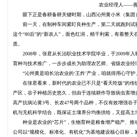
农业经理人——善
眼下正是春耕备耕关键时期，山西沁州黄小米（集团）
前一天，在制种车间紧盯良种生产，第二天就跑到试验
这个“80后”的“新农人”，面色红润，精干利索，有着
质。
2008年，张君从长治职业技术学院毕业，于2009年
育种与技术推广，一步步成长为助理农艺师、省级农业经
“沁州黄是咱长治农业的‘王炸’产业，咱就得用心守护
在张君看来，新时代的农业已不只是“看天吃饭”的传统
产区，谷子种植历史悠久，但由于连续耕作导致病虫害增
高产抗病沁黄3号、长农47号两个品种，不仅有效增强谷
机与无机科学结合，既保证土壤养分均衡供给，又提高土
种业是农业的“芯片”，生物育种是粮食增产稳产、推动
公司以“规模化、标准化、有机化”为基地建设核心目标，