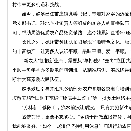
村带来更多机遇和挑战。
如今，赵溪已任苗庄镇党委书记，带着对家乡的热爱和
党支部书记、驻地企业负责人等组成的20余人的直播队
间，帮助周边优质农产品拓宽销路。迄今她累计直播600多
除此之外，她还带领团队拍摄展现平顺特色文化、旅游
的丰富物产，让更多人认识平顺、品味平顺、爱上平顺。
“新农人”拥抱新业态，需要从“单打独斗”走向“抱团共
平顺县每年举办多期电商培训班，从精准培训、实战练兵
断壮大高素质农民队伍。
赵溪鼓励引导并组织乡镇部分农户参加各类电商培训班
坡散养鸡”“田润丰辣椒”“岭底手工饺子”等一批乡土网
“芳林新叶催陈叶，流水前波让后波。”只有拥抱新生
逐梦前行，更要不忘初心。“乡镇干部做直播带货，网
我能够做好。”如今，赵溪仍坚持利用休息时间进行助农