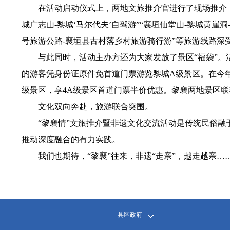
在活动启动仪式上，两地文旅推介官进行了现场推介，并
城广志山-黎城‘马尔代夫’自驾游”“襄垣仙堂山-黎城黄崖
号旅游公路-襄垣县古村落乡村旅游骑行游”等旅游线路深
与此同时，活动主办方还为大家发放了景区“福袋”。活
的游客凭身份证原件免首道门票游览黎城A级景区。在今年
级景区，享4A级景区首道门票半价优惠。黎襄两地景区
文化双向奔赴，旅游联合突围。
“黎襄情”文旅推介暨非遗文化交流活动是传统民俗融于
推动深度融合的有力实践。
我们也期待，“黎襄”往来，非遗“走亲”，越走越亲…
县区政府