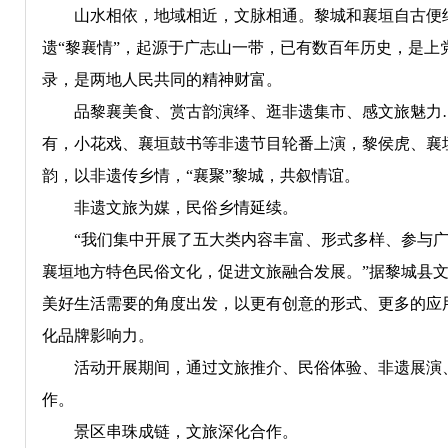
山水相依，地域相近，文脉相通。黎城和襄垣自古便结下
遗“黎襄情”，起源于广志山一带，已有数百年历史，是上党
录，是两地人民共同的精神财富。
品黎襄美食、赏古韵演绎、逛非遗集市、感文旅魅力…
有，小花戏、襄垣鼓书等非遗节目轮番上演，黎侯虎、襄
韵，以非遗传乡情，“襄聚”黎城，共叙情谊。
非遗文旅为媒，民俗乡情延续。
“我们集中开展了五大类内容丰富、形式多样、参与广
襄垣地方特色民俗文化，促进文旅融合发展。”据黎城县
美好生活需要的角度出发，以更有创意的形式、更多的应
化品牌影响力。
活动开展期间，通过文旅推介、民俗体验、非遗展演、
作。
景区串珠成链，文旅深化合作。