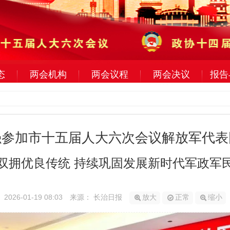
态
两会机构
两会议程
两会决议
报告
强参加市十五届人大六次会议解放军代表
双拥优良传统 持续巩固发展新时代军政军
2026-01-19 08:03
来源： 长治日报
放大
正常
缩小