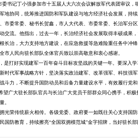
市委书记丁小强参加市十五届人大六次会议解放军代表团审议，
军地协同，统筹推进国防和军队建设与地方经济社会发展，持续
、市委常委、秘书长贺鑫，市人大代表、市委常委、长治军分区
交流。他指出，过去一年，长治经济社会发展取得丰硕成果，“
根长治，大力支持地方建设，在应急救援等急难险重任务中冲锋
全市人民向驻长部队全体官兵致以崇高敬意和衷心感谢。
，是打好实现建军一百年奋斗目标攻坚战的关键一年。要深入学
新时代军事战略方针，坚决落实政治建军、改革强军、科技强军
战斗力，不断提升国防动员和后备力量建设水平，有效履行党和
。希望广大驻长部队官兵与长治广大党员干部群众同心携手，积极
量。
光荣传统薪火相传。各级党委、政府要一如既往关心支持国防
民国防教育，持续擦亮“全国双拥模范城”金字招牌，当好驻长部