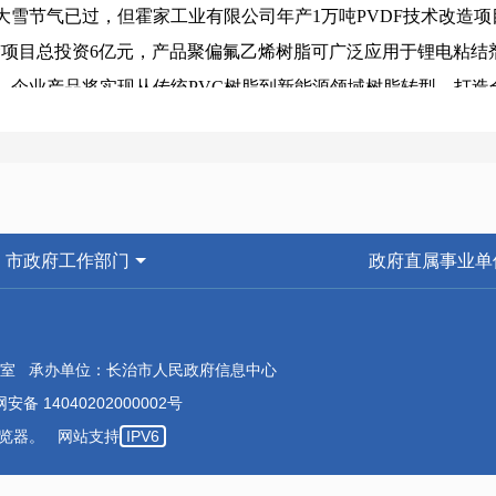
节气已过，但霍家工业有限公司年产1万吨PVDF技术改造项
目总投资6亿元，产品聚偏氟乙烯树脂可广泛应用于锂电粘结
，企业产品将实现从传统PVC树脂到新能源领域树脂转型，打造
郝光明介绍，该项目立项之初，企业就遇到土地流转、手续办理
求后，及时深入了解情况，积极协调相关部门，提出针对性的解
决。
精准帮扶，助力企业发展。今年以来，潞州区入企服务小组常
市政府工作部门
政府直属事业单
键环节，精准施策、靶向发力，创新建立“多维一体”“多模式”“
的态度和决心，用更贴心、更优质的服务，进一步增强企业发展
强化保障 提振发展信心
室 承办单位：长治市人民政府信息中心
帮扶工作开展以来，针对困扰企业发展的一些共性问题，潞州
安备 14040202000002号
业从“办好一件事”向“解决一类事”转变升级。
本浏览器。 网站支持
IPV6
黄碾镇的红旗水泥制造有限公司，是一家主营水泥、砂浆生产销
先进生产技术和设备，进行技术改造，但不小的资金缺口让企业