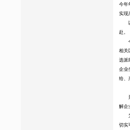
今年
实现
以企
赴。
今年
相关
选派
企业
给、
开展
解企
为确
切实