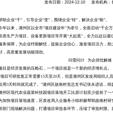
发布日期：2024-12-10 发布机构
企业“干”，引导企业“变”，围绕企业“转”，解决企业“盼”。
以来，潞州区以全市“项目建设年”为牵引，全面启动“千企万
新质生产力项目、设备更新项目等开展“大起底”，全力以赴以最
服务保障，为企业纾困解忧，提振企业信心，激发项目活力，助
好，高质量发展动能强劲。
问需问计 为企排忧解难
是经济发展的压舱石，一个项目就是一个新的经济增长点。
目可研批复正常需要15天至20天，但是潞州区发改局组织人
仅用3天时间就完成了。”潞州区故南村党总支书记张永进说，得
潞州区现代农业蔬菜科技园项目落地开工比原计划至少提前了一
快项目落地速度，区发改局入企服务小组积极帮助故南村研究
等部门现场解决问题，打通项目审批各环节，压缩了审批时限。