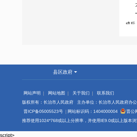
大雪
“项
成后
责人
业诉
快解
实施
县区政府
展关
先锋
网站声明
网站地图
关于我们
联系我们
版权所有：长治市人民政府 主办单位：长治市人民政府办公
指导
晋ICP备05005523号
网站标识码：1404000004
晋公网
务企
推荐使用1024*768或以上分辨率，并使用IE9.0或以上版
位于
引进
script>