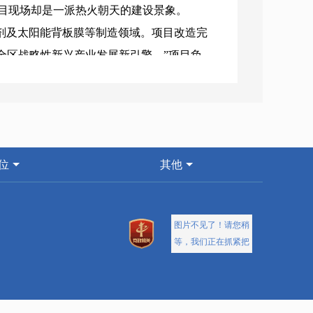
目现场却是一派热火朝天的建设景象。
剂及太阳能背板膜等制造领域。项目改造完
全区战略性新兴产业发展新引擎。”项目负
、资金短缺等一系列问题，区工信局接到企
决方案，并列出时间表，积极推进，力求尽
态化深入企业开展指导服务，紧盯企业发
位
其他
多对一”等服务模式，以惠企我先行、助企当
信心，激发企业创新创业活力。
区各相关部门加强协调联动，全力推动服
售企业。今年，企业决定投资8000万元
犯了难。