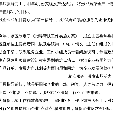
年底就能完工，明年4月份实现投产达效后，将形成蔬菜全产业链
产值1亿元的目标。
业和项目需求为“第一信号”，以“保姆式”贴心服务为企排忧
，该区制定了《指导帮扶工作实施方案》，成立由区委常委担
区直单位主要负责同志以及各镇街（中心）镇长（主任）组成的
助企干部，联系服务企业。工作小组成员带着问题调研，带着政
生产经营和项目建设进程中遇到的难点堵点，摸清企业被困的方位
产品订单、发展方向规划等方面问题和困难，为企业发展保驾护
精准服务 激发市场活力
指导帮扶，就是要围绕企业的市场、融资、人才劳动力、投资
业端“不想说、不便说”，服务端“不清楚、解不了”等难题。
保此项工作精准高效进行，潞州区各工作小组按照分工，对各
可行的帮扶措施为企业“点对点”精准帮扶，确保企业诉求有回应