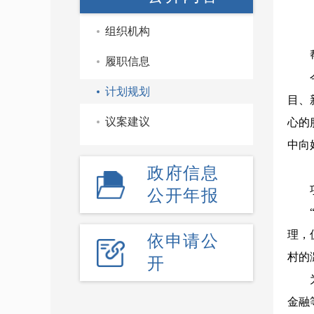
组织机构
帮助
履职信息
今年
计划规划
目、
议案建议
心的
中向
政府信息
项目
公开年报
“项
理，
依申请公
村的
开
为加
金融