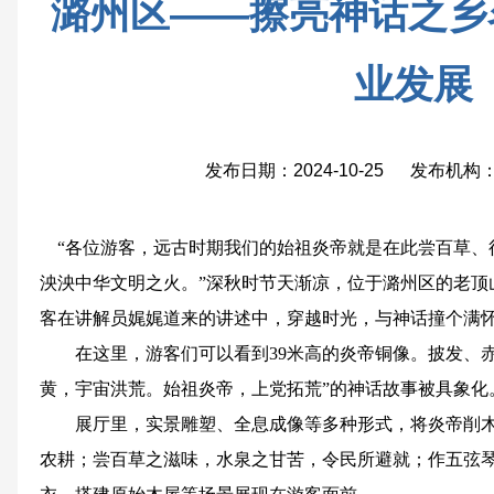
潞州区——擦亮神话之乡
业发展
发布日期：2024-10-25 发布机
“各位游客，远古时期我们的始祖炎帝就是在此尝百草、
泱泱中华文明之火。”深秋时节天渐凉，位于潞州区的老顶
客在讲解员娓娓道来的讲述中，穿越时光，与神话撞个满
在这里，游客们可以看到39米高的炎帝铜像。披发、赤
黄，宇宙洪荒。始祖炎帝，上党拓荒”的神话故事被具象化
展厅里，实景雕塑、全息成像等多种形式，将炎帝削木
农耕；尝百草之滋味，水泉之甘苦，令民所避就；作五弦