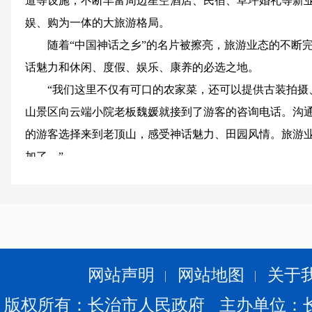
道等设施，不断丰富周边星空酒店、民宿、草坪婚礼等新
娱、购为一体的大旅游格局。
随着“中国神话之乡”的名片被擦亮，旅游业态的不断完
话魅力和休闲、度假、娱乐、康养的必选之地。
“我们这里不仅有可口的农家菜，还可以提供古装拍摄、
山景区向云端小院老板魏媛就接到了游客的咨询电话。沟通
的游客选择来到老顶山，感受神话魅力、田园风情。旅游
加了。”
神话给老顶山街道发展注入新的活力。为将这一优势更
学习运用“千万工程”经验，充分发挥独特的神话资源和文
村振兴战略。
老顶山街道大力发展乡村绿色产业和特色产业，牢固树立
本着提升老顶山旅游区景观品质、促进农民增收的原则，
网站声明
网站地图
关于
旅游区种植结构进行调整，在瓦窑沟、滴谷寺、二龙山等
版权所有：长治市人民政府 主办单位：