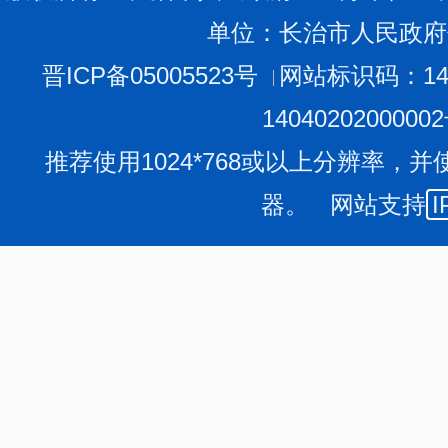
中药材种植面积约620亩。
单位：长治市人民政府
着眼百姓关切的生态环保问题，老顶山街道以农村人居
业和美乡村。“卫生革命”如火如荼，“厕所革命”全面完成
晋ICP备05005523号
网站标识码：140
感和获得感不断增强，天蓝、地净、山青、水美的发展底
1404020200000
老顶山旅游发展中心副主任陈娅妮介绍，该中心将不断
推荐使用1024*768或以上分辨率，并
承载地景区建设、神话呈现和宣传推介上下功夫，推动神
态，切实将神话资源转化为产业优势，为我市文旅康养融
器。 网站支持
I
文旅深度融合，农业转型升级，人居环境持续改善，农
上，炎帝铜像巍峨耸立，它将关切的目光投向子孙后代，
党儿女正自信且坚定地挥笔在中国式现代化的蓝图上。