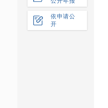
公开年报
依申请公
开