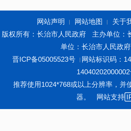
2.落实政府采购政策需满足的资格要求：
标项1：本项
目，供应商应为中小企业、小微企业、监狱企业、残疾人
网站声明
网站地图
关于
版权所有：长治市人民政府 主办单位：
3.本项目的特定资格要求：
无
单位：长治市人民政府
三、获取采购文件
晋ICP备05005523号
网站标识码：140
时间：
2025年12月06日
至
2025年12月16日
，每天上午
0
1404020200000
京时间，法定节假日除外）
推荐使用1024*768或以上分辨率，并
地点：
政采云平台线上获取
器。 网站支持
I
方式：
在线获取
售价（元）：
0
四、响应文件提交