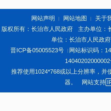
2.落实政府采购政策需满足的资格要求：
标项1：本项
目，供应商应为中小企业、监狱企业、残疾人福利性单位
网站声明
网站地图
关于
版权所有：长治市人民政府 主办单位：
3.本项目的特定资格要求：
无
单位：长治市人民政府
三、获取采购文件
晋ICP备05005523号
网站标识码：140
时间：
2025年08月15日
至
2025年08月25日
，每天上午
0
1404020200000
京时间，法定节假日除外）
推荐使用1024*768或以上分辨率，并
地点：
政采云平台线上获取
器。 网站支持
I
方式：
在线获取
售价（元）：
0
四、响应文件提交