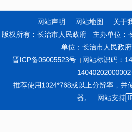
岳秀兰，姚建国，刘占胜（第1标项采购人代表）
网站声明
网站地图
关于
六、代理服务收费标准及金额：
版权所有：长治市人民政府 主办单位：
1.代理服务收费标准：
无
单位：长治市人民政府
2.代理服务收费金额（元）：
0
晋ICP备05005523号
网站标识码：140
七、公告期限
1404020200000
推荐使用1024*768或以上分辨率，并
自本公告发布之日起1个工作日。
器。 网站支持
I
八、其他补充事宜
无
九、对本次公告内容提出询问，请按以下方式联系