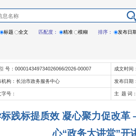
标题
全文
匹配度：
精准
模糊
排序：
发布日
引 号：000014349734026066/2026-00007
成文时间：
布机构：长治市政务服务中心
发布日期：
文字号：
主 题 词
学标践标提质效 凝心聚力促改革
心“政务大讲堂”开