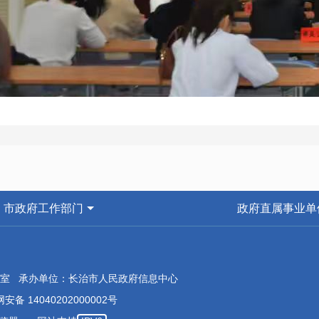
市政府工作部门
政府直属事业单
“政务大讲堂”是市政务服务中心为不断提升全市政务服务队伍
化、便利化精心打造的学习提升平台，是贯彻落实“投资于物与投
室 承办单位：长治市人民政府信息中心
我市政务服务环境具有积极的意义。本次全市“政务大讲堂”开讲第
安备 14040202000002号
以“集成办与集约化国标，高效推进‘一件事’落地实操”为主题