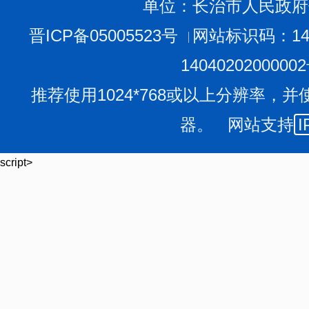
单位：长治市人民政府
晋ICP备05005523号
网站标识码：140
1404020200000
推荐使用1024*768或以上分辨率，并
器。 网站支持
I
script>
下一步，市政务服务中心将持续聚焦企业群众痛点、
求导向，创新工作方法，主动担当、积极作为，想群众之
需，用心用情用力帮助企业和群众解难题，提供更为细致
展增势赋能，助推营商环境再优化、再提升。