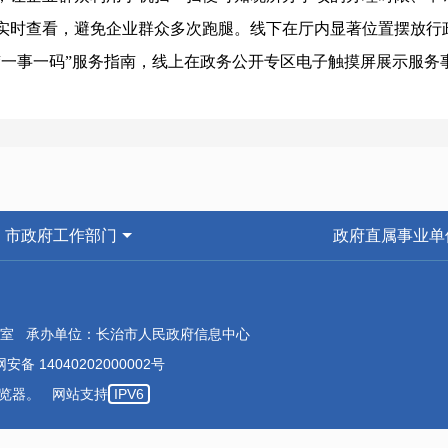
实时查看，避免企业群众多次跑腿。线下在厅内显著位置摆放行政
“一事一码”服务指南，线上在政务公开专区电子触摸屏展示服务事
扫码即可查询或办理相关政务服务事项。“一事一码”服务指南将
务服务的数字化、便利化水平，让企业群众办事更省时、省力、
政务服务进社区，就近体验办事服务。为进一步推进政务服务向
区，安装部署了政务服务自助查询终端，为社区居民提供政务服
步、提速一档，打通服务群众的“最后一米”距离，有效提升群众
市政府工作部门
政府直属事业单
下一步，我中心将坚持以提升服务效能为重点，在政务服务标准
高效办成一件事”为目标，积极探索更多惠民利企服务措施，为高
满意度和获得感，助力我市营商环境提档升级。
室 承办单位：长治市人民政府信息中心
安备 14040202000002号
本浏览器。 网站支持
IPV6