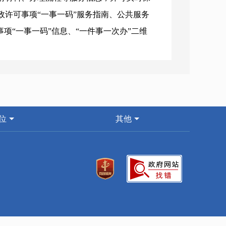
许可事项“一事一码”服务指南、公共服务
项“一事一码”信息、“一件事一次办”二维
实时动态更新，确保信息准确有效，持续提
省心。
基层延伸，我中心积极对接辖区太西街道潞
务事项办事指南查询服务，实现政务服务下
“就近办”体验，切实提高群众办事便捷度。
位
其他
化、智能化、便利化上下功夫，继续以推
效能政务服务注入强劲动力，不断提升服务