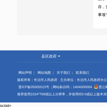
存，
事项
码，
升政
才社
沉一
县区政府
进“
网站声明
网站地图
关于我们
联系我们
主体
版权所有：长治市人民政府 主办单位：长治市人民政府办公
晋ICP备05005523号
网站标识码：1404000004
晋公网
推荐使用1024*768或以上分辨率，并使用IE9.0或以上版
script>