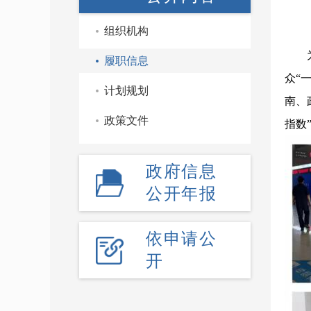
组织机构
履职信息
众“
计划规划
南、
政策文件
指数
政府信息
公开年报
依申请公
开