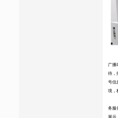
广播
待，
号信
境，
务服
展示