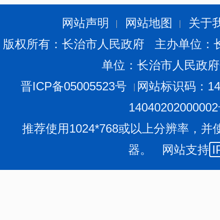
营活动管理。（五）承担长治国家城市湿地公园宣传推介
保护与利用的交流与合作。（六）完成上级交办的其他任
网站声明
网站地图
关于
四、长治市建筑质量安全指导中心
版权所有：长治市人民政府 主办单位：
办公电话：0355-2181195
单位：长治市人民政府
办公地址：长治市太行西街408号
主要职责：为建筑工程质量安全、建筑节能监督检查
晋ICP备05005523号
网站标识码：140
行业节能降耗新产品、新技术、新设备及装配式建筑、绿
1404020200000
测机构及县区相关单位的业务技术指导；协助开展工程质
推荐使用1024*768或以上分辨率，并
五、长治市建设工程招标投标事务中心
办公电话：0355-2111484
器。 网站支持
I
办公地址：长治市英雄中路81号
主要职责：协助拟定房屋和市政工程项目招标投标规
务；为招标投标中违法行为的查处提供服务；承担各县区
导。