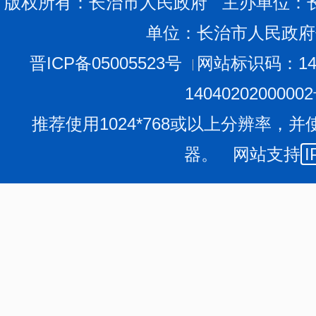
版权所有：长治市人民政府 主办单位：
1.受理的程序
长治市住建局办公室收到《申请表》后进行登记，能够
单位：长治市人民政府
能当场答复的，自收到申请书之日起20个工作日内予以答
请人。延长答复的期限最长不超过20个工作日。申请公开
晋ICP备05005523号
网站标识码：140
市住建局办公室征求第三方意见所需时间不计算在前述期
2.申请的结果
1404020200000
（1）申请的答复
对申请公开的政府信息，长治市住建局办公室将根据情
推荐使用1024*768或以上分辨率，并
①所申请公开信息已经主动公开的，将告知申请人获取
器。 网站支持
I
②所申请公开信息可以公开的，将向申请人提供该政府
信息的方式、途径和时间；
③依《条例》规定决定不予公开的，将告知申请人不予
④经检索没有所申请公开信息的，将告知申请人该政府
⑤所申请公开信息不属于本行政机关负责公开的，将告
责公开该政府信息的行政机关的，将告知申请人该行政机
⑥已就申请人提出的政府信息公开申请作出答复、申请
将告知申请人不予重复处理；
⑦所申请公开信息属于工商、不动产登记资料等信息，
有特别规定的，将告知申请人依照有关法律、行政法规的