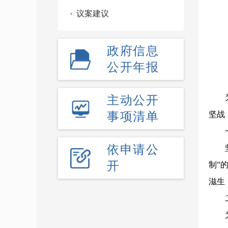
议案建议
政府信息
公开年报
主动公开
为认
事项清单
坚战
一
依申请公
坚持
开
制”
滋生
二
为加