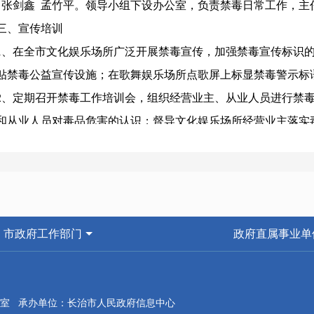
 张剑鑫 孟竹平。领导小组下设办公室，负责禁毒日常工作，
、宣传培训
在全市文化娱乐场所广泛开展禁毒宣传，加强禁毒宣传标识的
贴禁毒公益宣传设施；在歌舞娱乐场所点歌屏上标显禁毒警示
定期召开禁毒工作培训会，组织经营业主、从业人员进行禁毒
和从业人员对毒品危害的认识；督导文化娱乐场所经营业主落实
对从业人员全部进行吸毒检测，对组织、容留、参与吸贩毒活动的
，确保文化娱乐场所“零涉毒”。
协调市、县两级广播电视台安排专门时段刊播禁毒公益广告，
部门开展重大禁毒宣传活动。
市政府工作部门
政府直属事业单
、检查整治
文化娱乐经营单位的检查力度。在日常检查工作中，重视禁毒
识、禁毒责任书落实情况，对放任、纵容、甚至参与毒品犯罪的
室 承办单位：长治市人民政府信息中心
所管理条例》进行处理。配合公安机关对全市文化娱乐场所涉毒