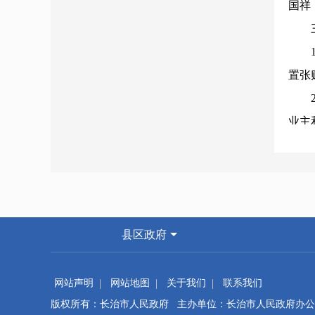
国祥
三
1、
置张
2、
业主
部门
机关
3、
有关
县区政府
四
加大
网站声明
网站地图
关于我们
联系我们
毒标
版权所有：长治市人民政府 主办单位：长治市人民政府办公
乐场