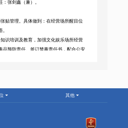
主任：张剑鑫（兼）。
张贴管理。具体做到：在经营场所醒目位
标语。
知识培训及教育，加强文化娱乐场所经营
毒品预防责任、签订禁毒责任书，配合公安
经营业主及其“保护伞”一律依法移送公安
开展禁毒知识以及禁毒工作的宣传，配合
位
其他
工作内容的检查，重点是文化娱乐场所禁
娱乐场所，移交公安机关查处，并依据《娱
情况进行常态检查和突击暗访，并及时处