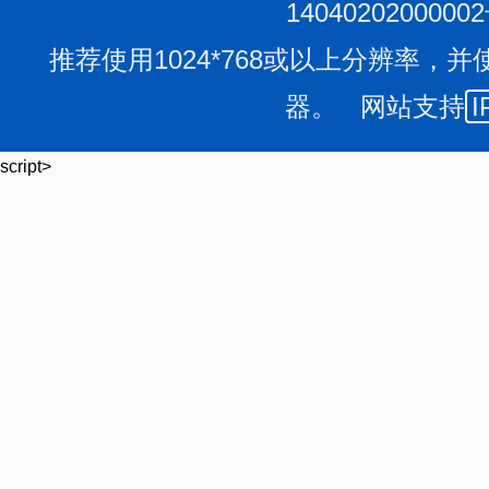
1404020200000
（三）加强文化浸润，做好移风易俗宣传
。
推荐使用1024*768或以上分辨率，并
各县区、市直各相关单位要创新宣传思路，组织“移
器。 网站支持
I
利用历史遗迹、革命人物等优秀历史文化遗产进行宣传教
源，为基层群众提供与总馆水平相当的基本服务，提高农村
script>
历史”公益文化讲堂宣讲各地历史名人家训和革命历史年代
动优质文化资源下沉，更好地满足基层群众精神文化需求
道德情操和行为习惯。
四、
有关要求
（一）
强化主体责任。
各单位要高度重视，将建设文
划，建立工作机制，统筹调动各方力量，充分发挥文艺团
社团、民间艺人、农村文化能人、带头人、基层文艺骨干
推动文明乡风建设。
（二）健全工作机制。
各县区文旅局、局属各有关单