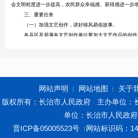
会文明程度进一步提高，农民群众幸福感、获得感进一步
三、
重要任务
（
一
）
加强文艺创作，讲好移风易俗故事
。
各县区及局属各文艺创作单位要加大文艺作品的创作
俗、文明乡风的优秀文艺作品。一是将移风易俗主题作品
风易俗作品数量有所提升，各县区全年创作不少于20件，
于10件；三是鼓励创作形式多样化，创作诸如广大农村群
品、相声、歌曲等各种形式的文艺作品；四是注重文艺作
出效果，对文艺作品进行不断打磨提升。
网站声明
网站地图
关于
（二）注重文化实践，搞好移风易俗活动
。
版权所有：长治市人民政府 主办单位：
积极
积极
开展“三下乡”“文化进万家”等活动；鼓励
单位：长治市人民政府
调、“闹红火”等传统文艺活动；在做好疫情防控的前提
节、重阳节等中国传统节日以及农村庙会、农民工返乡等
晋ICP备05005523号
网站标识码：140
一起过”文艺演出活动等
，
。
让群众在活动中引起共鸣，自