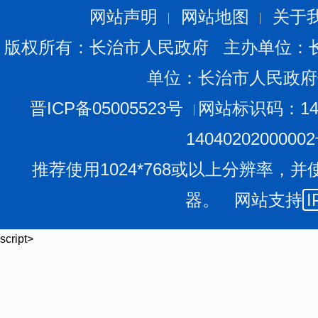
（二）加强旅游活动疫情防控。各地旅游景区要落实“
网站声明
网站地图
关于
疏导客流，避免室内场馆大规模人员聚集。加强室内场馆
版权所有：长治市人民政府 主办单位：
气，强化旅游景区饮用水、食品和环境卫生管理，适当增
单位：长治市人民政府
消毒频次。餐饮服务单位要加强食品卫生和安全管理，有
（三）加强重点机构疫情防控。各地养老机构、社会
晋ICP备05005523号
网站标识码：140
做好服务对象和工作人员健康监测，加强日常防护和环境
1404020200000
防护要求。学校要加强假期结束后返校师生的健康监测，
推荐使用1024*768或以上分辨率，并
因追查与登记、病例报告等措施，对出现发热、咳嗽等症
器。 网站支持
I
性疫情。
（四）加强爱国卫生运动。各地要深入开展爱国卫生
script>
卫生死角。要根据当地蚊媒、鼠类等重点病媒生物种类、
展灭蚊灭鼠工作，加强病媒防制和源头治理，为防控登革
环境。
（五）及时处置聚集性疫情。各地要强化新冠和其他